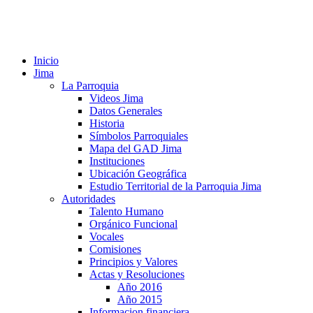
Inicio
Jima
La Parroquia
Videos Jima
Datos Generales
Historia
Símbolos Parroquiales
Mapa del GAD Jima
Instituciones
Ubicación Geográfica
Estudio Territorial de la Parroquia Jima
Autoridades
Talento Humano
Orgánico Funcional
Vocales
Comisiones
Principios y Valores
Actas y Resoluciones
Año 2016
Año 2015
Informacion financiera