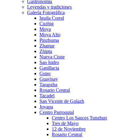
Gastronomía
Leyendas y tradiciones
Galería Fotográfica
Iguila Corral
Cuzhig
Moya
Moya Alto
Pinzhuma
Zhamar
Zhipta
Nueva Cisne
San Isidro
Ganillacta
Guno
Guavisay
Tarapzha
Rosario Central
Tacadel
San Vicente de Gulazh
Joyapa
Centro Parroquial
Centro Los Sauces Tunzhun
Tres de Mayo
12 de Noviembre
Rosario Central