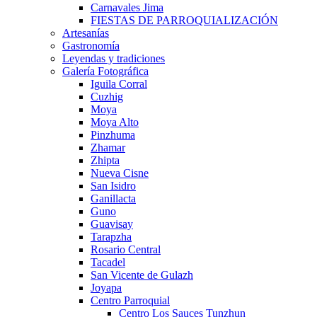
Carnavales Jima
FIESTAS DE PARROQUIALIZACIÓN
Artesanías
Gastronomía
Leyendas y tradiciones
Galería Fotográfica
Iguila Corral
Cuzhig
Moya
Moya Alto
Pinzhuma
Zhamar
Zhipta
Nueva Cisne
San Isidro
Ganillacta
Guno
Guavisay
Tarapzha
Rosario Central
Tacadel
San Vicente de Gulazh
Joyapa
Centro Parroquial
Centro Los Sauces Tunzhun