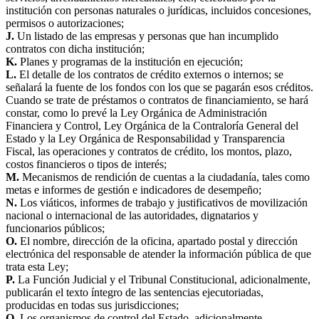
institución con personas naturales o jurídicas, incluidos concesiones,
permisos o autorizaciones;
J.
Un listado de las empresas y personas que han incumplido
contratos con dicha institución;
K.
Planes y programas de la institución en ejecución;
L.
El detalle de los contratos de crédito externos o internos; se
señalará la fuente de los fondos con los que se pagarán esos créditos.
Cuando se trate de préstamos o contratos de financiamiento, se hará
constar, como lo prevé la Ley Orgánica de Administración
Financiera y Control, Ley Orgánica de la Contraloría General del
Estado y la Ley Orgánica de Responsabilidad y Transparencia
Fiscal, las operaciones y contratos de crédito, los montos, plazo,
costos financieros o tipos de interés;
M.
Mecanismos de rendición de cuentas a la ciudadanía, tales como
metas e informes de gestión e indicadores de desempeño;
N.
Los viáticos, informes de trabajo y justificativos de movilización
nacional o internacional de las autoridades, dignatarios y
funcionarios públicos;
O.
El nombre, dirección de la oficina, apartado postal y dirección
electrónica del responsable de atender la información pública de que
trata esta Ley;
P.
La Función Judicial y el Tribunal Constitucional, adicionalmente,
publicarán el texto íntegro de las sentencias ejecutoriadas,
producidas en todas sus jurisdicciones;
Q.
Los organismos de control del Estado, adicionalmente,