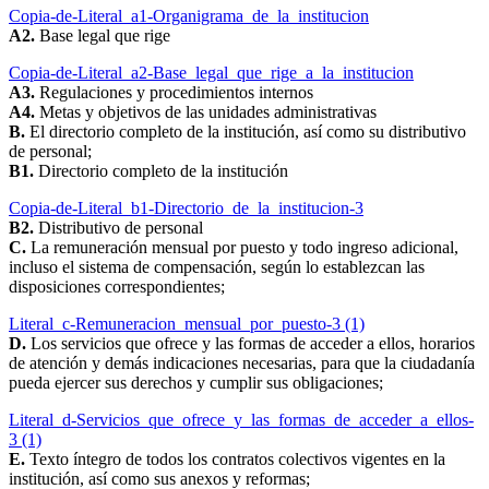
Copia-de-Literal_a1-Organigrama_de_la_institucion
A2.
Base legal que rige
Copia-de-Literal_a2-Base_legal_que_rige_a_la_institucion
A3.
Regulaciones y procedimientos internos
A4.
Metas y objetivos de las unidades administrativas
B.
El directorio completo de la institución, así como su distributivo
de personal;
B1.
Directorio completo de la institución
Copia-de-Literal_b1-Directorio_de_la_institucion-3
B2.
Distributivo de personal
C.
La remuneración mensual por puesto y todo ingreso adicional,
incluso el sistema de compensación, según lo establezcan las
disposiciones correspondientes;
Literal_c-Remuneracion_mensual_por_puesto-3 (1)
D.
Los servicios que ofrece y las formas de acceder a ellos, horarios
de atención y demás indicaciones necesarias, para que la ciudadanía
pueda ejercer sus derechos y cumplir sus obligaciones;
Literal_d-Servicios_que_ofrece_y_las_formas_de_acceder_a_ellos-
3 (1)
E.
Texto íntegro de todos los contratos colectivos vigentes en la
institución, así como sus anexos y reformas;