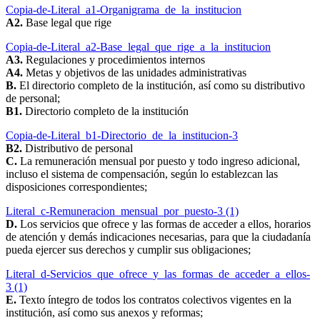
Copia-de-Literal_a1-Organigrama_de_la_institucion
A2.
Base legal que rige
Copia-de-Literal_a2-Base_legal_que_rige_a_la_institucion
A3.
Regulaciones y procedimientos internos
A4.
Metas y objetivos de las unidades administrativas
B.
El directorio completo de la institución, así como su distributivo
de personal;
B1.
Directorio completo de la institución
Copia-de-Literal_b1-Directorio_de_la_institucion-3
B2.
Distributivo de personal
C.
La remuneración mensual por puesto y todo ingreso adicional,
incluso el sistema de compensación, según lo establezcan las
disposiciones correspondientes;
Literal_c-Remuneracion_mensual_por_puesto-3 (1)
D.
Los servicios que ofrece y las formas de acceder a ellos, horarios
de atención y demás indicaciones necesarias, para que la ciudadanía
pueda ejercer sus derechos y cumplir sus obligaciones;
Literal_d-Servicios_que_ofrece_y_las_formas_de_acceder_a_ellos-
3 (1)
E.
Texto íntegro de todos los contratos colectivos vigentes en la
institución, así como sus anexos y reformas;