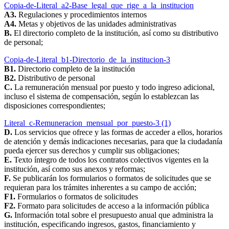
Copia-de-Literal_a2-Base_legal_que_rige_a_la_institucion
A3.
Regulaciones y procedimientos internos
A4.
Metas y objetivos de las unidades administrativas
B.
El directorio completo de la institución, así como su distributivo
de personal;
Copia-de-Literal_b1-Directorio_de_la_institucion-3
B1.
Directorio completo de la institución
B2.
Distributivo de personal
C.
La remuneración mensual por puesto y todo ingreso adicional,
incluso el sistema de compensación, según lo establezcan las
disposiciones correspondientes;
Literal_c-Remuneracion_mensual_por_puesto-3 (1)
D.
Los servicios que ofrece y las formas de acceder a ellos, horarios
de atención y demás indicaciones necesarias, para que la ciudadanía
pueda ejercer sus derechos y cumplir sus obligaciones;
E.
Texto íntegro de todos los contratos colectivos vigentes en la
institución, así como sus anexos y reformas;
F.
Se publicarán los formularios o formatos de solicitudes que se
requieran para los trámites inherentes a su campo de acción;
F1.
Formularios o formatos de solicitudes
F2.
Formato para solicitudes de acceso a la información pública
G.
Información total sobre el presupuesto anual que administra la
institución, especificando ingresos, gastos, financiamiento y