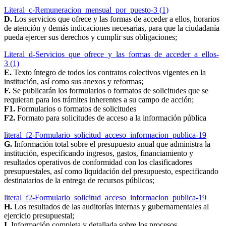
Literal_c-Remuneracion_mensual_por_puesto-3 (1)
D.
Los servicios que ofrece y las formas de acceder a ellos, horarios
de atención y demás indicaciones necesarias, para que la ciudadanía
pueda ejercer sus derechos y cumplir sus obligaciones;
Literal_d-Servicios_que_ofrece_y_las_formas_de_acceder_a_ellos-
3 (1)
E.
Texto íntegro de todos los contratos colectivos vigentes en la
institución, así como sus anexos y reformas;
F.
Se publicarán los formularios o formatos de solicitudes que se
requieran para los trámites inherentes a su campo de acción;
F1.
Formularios o formatos de solicitudes
F2.
Formato para solicitudes de acceso a la información pública
literal_f2-Formulario_solicitud_acceso_informacion_publica-19
G.
Información total sobre el presupuesto anual que administra la
institución, especificando ingresos, gastos, financiamiento y
resultados operativos de conformidad con los clasificadores
presupuestales, así como liquidación del presupuesto, especificando
destinatarios de la entrega de recursos públicos;
literal_f2-Formulario_solicitud_acceso_informacion_publica-19
H.
Los resultados de las auditorías internas y gubernamentales al
ejercicio presupuestal;
I.
Información completa y detallada sobre los procesos