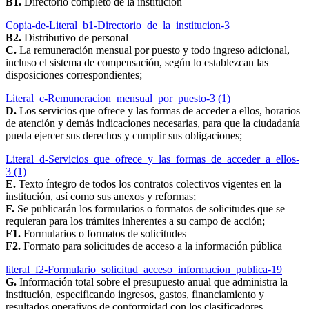
B1.
Directorio completo de la institución
Copia-de-Literal_b1-Directorio_de_la_institucion-3
B2.
Distributivo de personal
C.
La remuneración mensual por puesto y todo ingreso adicional,
incluso el sistema de compensación, según lo establezcan las
disposiciones correspondientes;
Literal_c-Remuneracion_mensual_por_puesto-3 (1)
D.
Los servicios que ofrece y las formas de acceder a ellos, horarios
de atención y demás indicaciones necesarias, para que la ciudadanía
pueda ejercer sus derechos y cumplir sus obligaciones;
Literal_d-Servicios_que_ofrece_y_las_formas_de_acceder_a_ellos-
3 (1)
E.
Texto íntegro de todos los contratos colectivos vigentes en la
institución, así como sus anexos y reformas;
F.
Se publicarán los formularios o formatos de solicitudes que se
requieran para los trámites inherentes a su campo de acción;
F1.
Formularios o formatos de solicitudes
F2.
Formato para solicitudes de acceso a la información pública
literal_f2-Formulario_solicitud_acceso_informacion_publica-19
G.
Información total sobre el presupuesto anual que administra la
institución, especificando ingresos, gastos, financiamiento y
resultados operativos de conformidad con los clasificadores