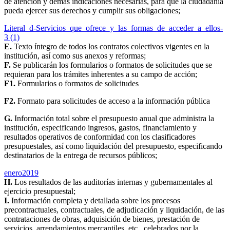
de atención y demás indicaciones necesarias, para que la ciudadanía
pueda ejercer sus derechos y cumplir sus obligaciones;
Literal_d-Servicios_que_ofrece_y_las_formas_de_acceder_a_ellos-
3 (1)
E.
Texto íntegro de todos los contratos colectivos vigentes en la
institución, así como sus anexos y reformas;
F.
Se publicarán los formularios o formatos de solicitudes que se
requieran para los trámites inherentes a su campo de acción;
F1.
Formularios o formatos de solicitudes
F2.
Formato para solicitudes de acceso a la información pública
G.
Información total sobre el presupuesto anual que administra la
institución, especificando ingresos, gastos, financiamiento y
resultados operativos de conformidad con los clasificadores
presupuestales, así como liquidación del presupuesto, especificando
destinatarios de la entrega de recursos públicos;
enero2019
H.
Los resultados de las auditorías internas y gubernamentales al
ejercicio presupuestal;
I.
Información completa y detallada sobre los procesos
precontractuales, contractuales, de adjudicación y liquidación, de las
contrataciones de obras, adquisición de bienes, prestación de
servicios, arrendamientos mercantiles, etc., celebrados por la