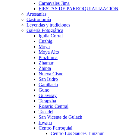
Carnavales Jima
FIESTAS DE PARROQUIALIZACIÓN
Artesanías
Gastronomía
Leyendas y tradiciones
Galería Fotográfica
Iguila Corral
Cuzhig
Moya
Moya Alto
Pinzhuma
Zhamar
Zhipta
Nueva Cisne
San Isidro
Ganillacta
Guno
Guavisay
Tarapzha
Rosario Central
Tacadel
San Vicente de Gulazh
Joyapa
Centro Parroquial
Centro Los Sauces Tunzhun