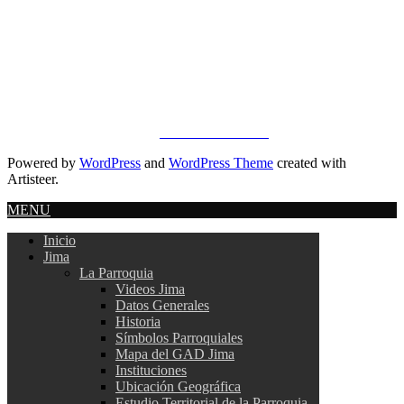
Direccion:
Parroquia Jima Parque Central
Oficina:
072 418 005
email:
info@gobiernojima.gob.ec
Copyright © 2019 - 2023.
ILION SYSTEMS
.
Powered by
WordPress
and
WordPress Theme
created with
Artisteer.
MENU
Inicio
Jima
La Parroquia
Videos Jima
Datos Generales
Historia
Símbolos Parroquiales
Mapa del GAD Jima
Instituciones
Ubicación Geográfica
Estudio Territorial de la Parroquia