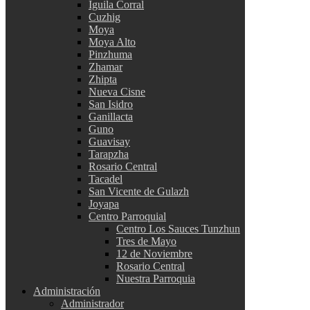
Iguila Corral
Cuzhig
Moya
Moya Alto
Pinzhuma
Zhamar
Zhipta
Nueva Cisne
San Isidro
Ganillacta
Guno
Guavisay
Tarapzha
Rosario Central
Tacadel
San Vicente de Gulazh
Joyapa
Centro Parroquial
Centro Los Sauces Tunzhun
Tres de Mayo
12 de Noviembre
Rosario Central
Nuestra Parroquia
Administración
Administrador