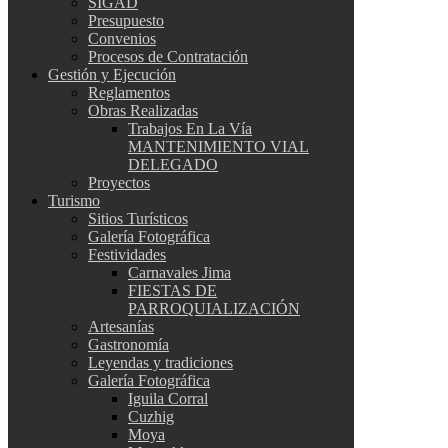
SIGAD
Presupuesto
Convenios
Procesos de Contratación
Gestión y Ejecución
Reglamentos
Obras Realizadas
Trabajos En La Vía
MANTENIMIENTO VIAL
DELEGADO
Proyectos
Turismo
Sitios Turísticos
Galería Fotográfica
Festividades
Carnavales Jima
FIESTAS DE
PARROQUIALIZACIÓN
Artesanías
Gastronomía
Leyendas y tradiciones
Galería Fotográfica
Iguila Corral
Cuzhig
Moya