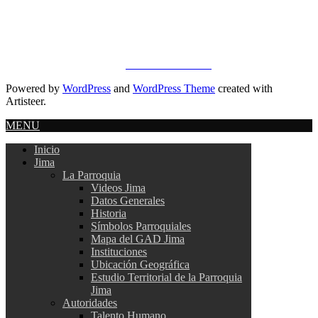
Oficina:
072 418 005
email:
info@gobiernojima.gob.ec
Copyright © 2019 - 2023.
ILION SYSTEMS
.
Powered by
WordPress
and
WordPress Theme
created with
Artisteer.
MENU
Inicio
Jima
La Parroquia
Videos Jima
Datos Generales
Historia
Símbolos Parroquiales
Mapa del GAD Jima
Instituciones
Ubicación Geográfica
Estudio Territorial de la Parroquia
Jima
Autoridades
Talento Humano