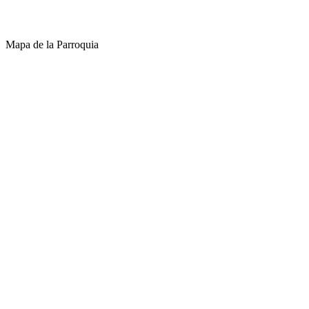
Mapa de la Parroquia
Direccion:
Parroquia Jima Parque Central