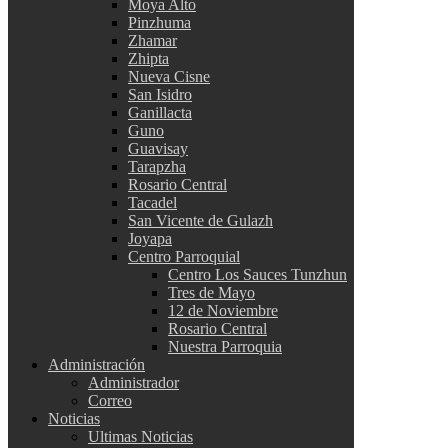
Moya Alto
Pinzhuma
Zhamar
Zhipta
Nueva Cisne
San Isidro
Ganillacta
Guno
Guavisay
Tarapzha
Rosario Central
Tacadel
San Vicente de Gulazh
Joyapa
Centro Parroquial
Centro Los Sauces Tunzhun
Tres de Mayo
12 de Noviembre
Rosario Central
Nuestra Parroquia
Administración
Administrador
Correo
Noticias
Ultimas Noticias