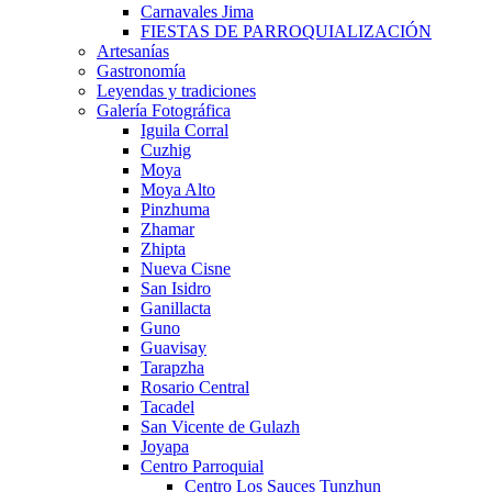
Carnavales Jima
FIESTAS DE PARROQUIALIZACIÓN
Artesanías
Gastronomía
Leyendas y tradiciones
Galería Fotográfica
Iguila Corral
Cuzhig
Moya
Moya Alto
Pinzhuma
Zhamar
Zhipta
Nueva Cisne
San Isidro
Ganillacta
Guno
Guavisay
Tarapzha
Rosario Central
Tacadel
San Vicente de Gulazh
Joyapa
Centro Parroquial
Centro Los Sauces Tunzhun