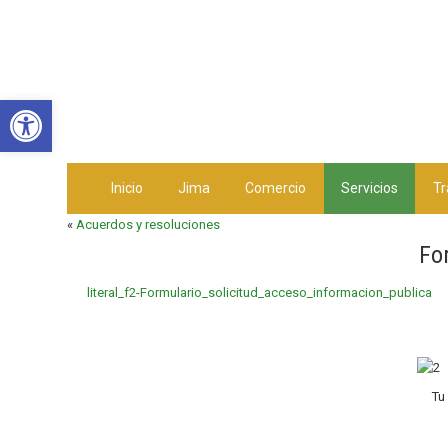
Abrir barra de herramientas
Inicio
Jima
Comercio
Servicios
Tr
«
Acuerdos y resoluciones
Fo
literal_f2-Formulario_solicitud_acceso_informacion_publica
Tu