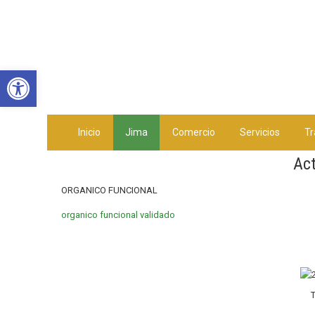
Abrir barra de herramientas
Inicio
Jima
Comercio
Servicios
Tr
Ac
ORGANICO FUNCIONAL
organico funcional validado
T