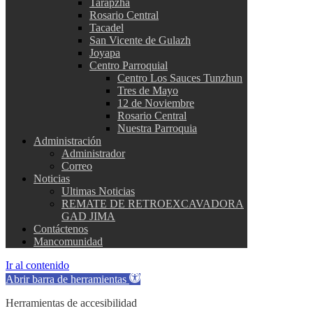
Tarapzha
Rosario Central
Tacadel
San Vicente de Gulazh
Joyapa
Centro Parroquial
Centro Los Sauces Tunzhun
Tres de Mayo
12 de Noviembre
Rosario Central
Nuestra Parroquia
Administración
Administrador
Correo
Noticias
Ultimas Noticias
REMATE DE RETROEXCAVADORA
GAD JIMA
Contáctenos
Mancomunidad
Ir al contenido
Abrir barra de herramientas
Herramientas de accesibilidad