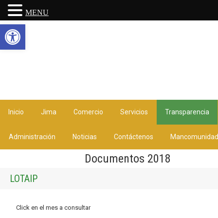
MENU
Abrir barra de herramientas
Inicio
Jima
Comercio
Servicios
Transparencia
Administración
Noticias
Contáctenos
Mancomunida
Documentos 2018
LOTAIP
Click en el mes a consultar