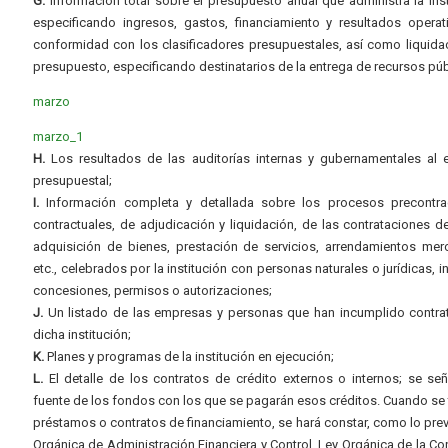
G.
Información total sobre el presupuesto anual que administra la inst
especificando ingresos, gastos, financiamiento y resultados operat
conformidad con los clasificadores presupuestales, así como liquida
presupuesto, especificando destinatarios de la entrega de recursos púb
marzo
marzo_1
H.
Los resultados de las auditorías internas y gubernamentales al e
presupuestal;
I.
Información completa y detallada sobre los procesos precontrac
contractuales, de adjudicación y liquidación, de las contrataciones d
adquisición de bienes, prestación de servicios, arrendamientos merc
etc., celebrados por la institución con personas naturales o jurídicas, i
concesiones, permisos o autorizaciones;
J.
Un listado de las empresas y personas que han incumplido contra
dicha institución;
K.
Planes y programas de la institución en ejecución;
L.
El detalle de los contratos de crédito externos o internos; se señ
fuente de los fondos con los que se pagarán esos créditos. Cuando se 
préstamos o contratos de financiamiento, se hará constar, como lo prev
Orgánica de Administración Financiera y Control, Ley Orgánica de la Con