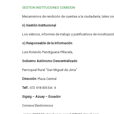
GESTION INSTITUCIONES COMISION
Mecanismos de rendición de cuentas a la ciudadanía, tales 
n) Gestión Institucional
Los viáticos, informes de trabajo y justificativos de movilizac
o) Responsable de la Información
Luis Rolando Pandiguana Pillacela,
Gobierno Autónomo Descentralizado
Parroquial Rural “San Miguel de Jima”
Dirección:
Plaza Central
Telf.:
072 418 005 Ext. 4
Sigsig – Azuay – Ecuador
Correos Electronicos