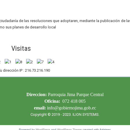
iudadanía de las resoluciones que adoptaren, mediante la publicación de la
mo sus planes de desarrollo local
Visitas
u dirección IP : 216.73.216.190
Direccion:
Parroquia Jima Parque Central
Oficina:
072 418 005
email:
info@gobiernojima.gob.ec
Copyright © 2019 - 2023.
ILION SYSTEMS
.
Powered by
WordPress
and
WordPress Theme
created with Artisteer.