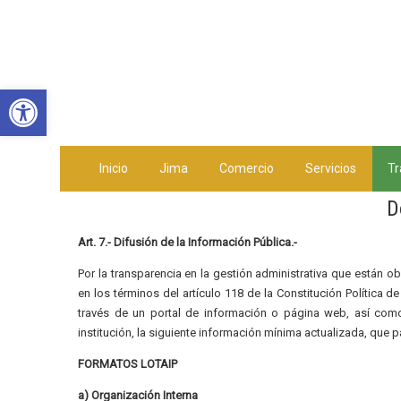
Abrir barra de herramientas
Inicio
Jima
Comercio
Servicios
Tr
D
Art. 7.- Difusión de la Información Pública.-
Por la transparencia en la gestión administrativa que están o
en los términos del artículo 118 de la Constitución Política d
través de un portal de información o página web, así com
institución, la siguiente información mínima actualizada, que p
FORMATOS LOTAIP
a) Organización Interna