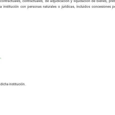
ontractuales, contractuales, de adjudicación y liquidación de bienes, pre
la institución con personas naturales o jurídicas, incluidos concesiones 
L
icha institución.