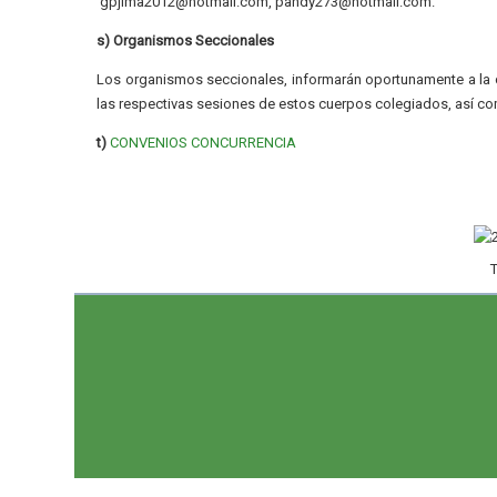
gpjima2012@hotmail.com, pandy273@hotmail.com.
s) Organismos Seccionales
Los organismos seccionales, informarán oportunamente a la c
las respectivas sesiones de estos cuerpos colegiados, así co
t)
CONVENIOS CONCURRENCIA
T