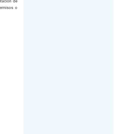
stación de
permisos o