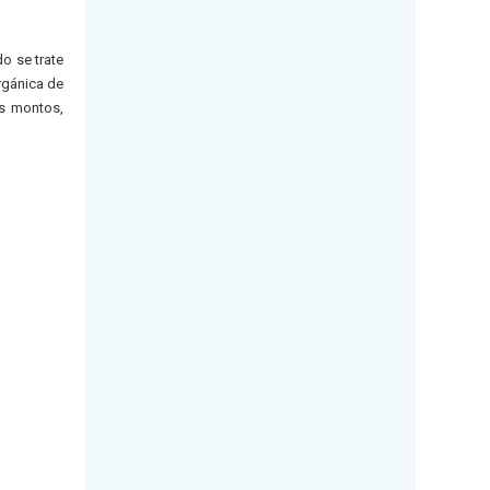
do se trate
rgánica de
os montos,