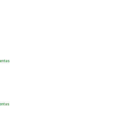
entas
uentas