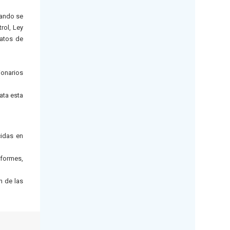
uando se
rol, Ley
ratos de
ionarios
ata esta
cidas en
nformes,
n de las