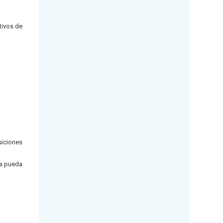
tivos de
siciones
ía pueda