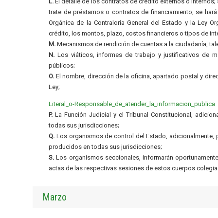
L.
El detalle de los contratos de crédito externos o internos
trate de préstamos o contratos de financiamiento, se hará
Orgánica de la Contraloría General del Estado y la Ley O
crédito, los montos, plazo, costos financieros o tipos de int
M.
Mecanismos de rendición de cuentas a la ciudadanía, ta
N.
Los viáticos, informes de trabajo y justificativos de m
públicos;
O.
El nombre, dirección de la oficina, apartado postal y dire
Ley;
Literal_o-Responsable_de_atender_la_informacion_publica
P.
La Función Judicial y el Tribunal Constitucional, adicion
todas sus jurisdicciones;
Q.
Los organismos de control del Estado, adicionalmente, pu
producidos en todas sus jurisdicciones;
S.
Los organismos seccionales, informarán oportunamente a
actas de las respectivas sesiones de estos cuerpos colegia
Marzo