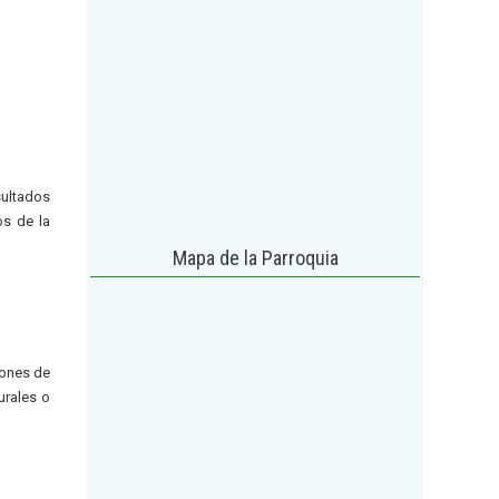
sultados
os de la
Mapa de la Parroquia
iones de
urales o