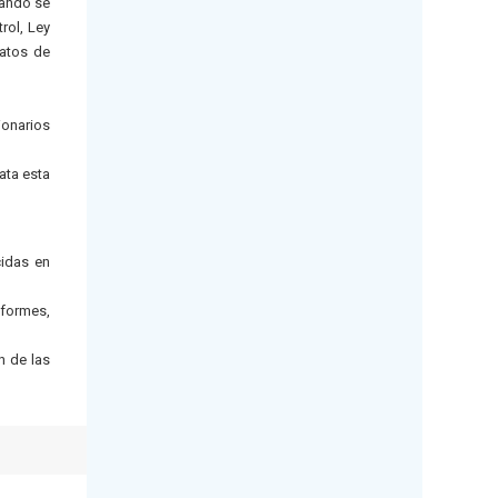
uando se
rol, Ley
ratos de
ionarios
ata esta
cidas en
nformes,
n de las