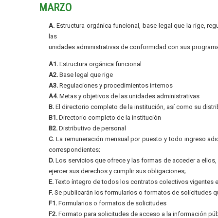
MARZO
A.
Estructura orgánica funcional, base legal que la rige, re
las
unidades administrativas de conformidad con sus programa
A1.
Estructura orgánica funcional
A2.
Base legal que rige
A3.
Regulaciones y procedimientos internos
A4.
Metas y objetivos de las unidades administrativas
B.
El directorio completo de la institución, así como su distr
B1.
Directorio completo de la institución
B2.
Distributivo de personal
C.
La remuneración mensual por puesto y todo ingreso adic
correspondientes;
D.
Los servicios que ofrece y las formas de acceder a ellos
ejercer sus derechos y cumplir sus obligaciones;
E.
Texto íntegro de todos los contratos colectivos vigentes e
F.
Se publicarán los formularios o formatos de solicitudes q
F1.
Formularios o formatos de solicitudes
F2.
Formato para solicitudes de acceso a la información púb