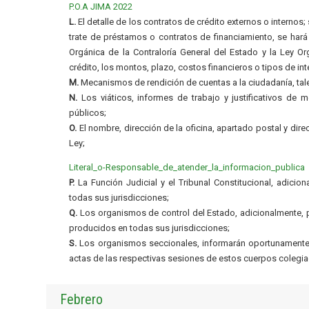
P.O.A JIMA 2022
L.
El detalle de los contratos de crédito externos o internos
trate de préstamos o contratos de financiamiento, se hará
Orgánica de la Contraloría General del Estado y la Ley O
crédito, los montos, plazo, costos financieros o tipos de int
M.
Mecanismos de rendición de cuentas a la ciudadanía, ta
N.
Los viáticos, informes de trabajo y justificativos de m
públicos;
O.
El nombre, dirección de la oficina, apartado postal y dire
Ley;
Literal_o-Responsable_de_atender_la_informacion_publica
P.
La Función Judicial y el Tribunal Constitucional, adicion
todas sus jurisdicciones;
Q.
Los organismos de control del Estado, adicionalmente, pu
producidos en todas sus jurisdicciones;
S.
Los organismos seccionales, informarán oportunamente a
actas de las respectivas sesiones de estos cuerpos colegia
Febrero