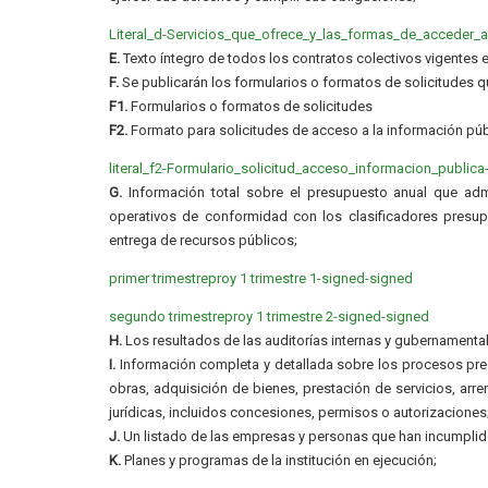
Literal_d-Servicios_que_ofrece_y_las_formas_de_acceder_a_
E.
Texto íntegro de todos los contratos colectivos vigentes e
F.
Se publicarán los formularios o formatos de solicitudes q
F1.
Formularios o formatos de solicitudes
F2.
Formato para solicitudes de acceso a la información púb
literal_f2-Formulario_solicitud_acceso_informacion_publica
G.
Información total sobre el presupuesto anual que admin
operativos de conformidad con los clasificadores presupu
entrega de recursos públicos;
primer trimestreproy 1 trimestre 1-signed-signed
segundo trimestreproy 1 trimestre 2-signed-signed
H.
Los resultados de las auditorías internas y gubernamental
I.
Información completa y detallada sobre los procesos preco
obras, adquisición de bienes, prestación de servicios, arre
jurídicas, incluidos concesiones, permisos o autorizaciones
J.
Un listado de las empresas y personas que han incumplido
K.
Planes y programas de la institución en ejecución;