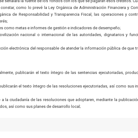
; se señalará la fuente de los fondos con los que se pagarán esos créditos. C
 constar, como lo prevé la Ley Orgánica de Administración Financiera y Cont
rgánica de Responsabilidad y Transparencia Fiscal, las operaciones y cont
erés;
les como metas e informes de gestión e indicadores de desempeño;
ovilización nacional o internacional de las autoridades, dignatarios y func
cción electrónica del responsable de atender la información pública de que tr
almente, publicarán el texto íntegro de las sentencias ejecutoriadas, produ
blicarán el texto íntegro de las resoluciones ejecutoriadas, así como sus i
 la ciudadanía de las resoluciones que adoptaren, mediante la publicació
dos, así como sus planes de desarrollo local;