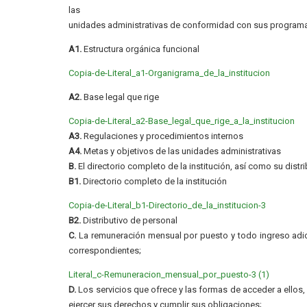
las
unidades administrativas de conformidad con sus programa
A1.
Estructura orgánica funcional
Copia-de-Literal_a1-Organigrama_de_la_institucion
A2.
Base legal que rige
Copia-de-Literal_a2-Base_legal_que_rige_a_la_institucion
A3.
Regulaciones y procedimientos internos
A4.
Metas y objetivos de las unidades administrativas
B.
El directorio completo de la institución, así como su distr
B1.
Directorio completo de la institución
Copia-de-Literal_b1-Directorio_de_la_institucion-3
B2.
Distributivo de personal
C.
La remuneración mensual por puesto y todo ingreso adic
correspondientes;
Literal_c-Remuneracion_mensual_por_puesto-3 (1)
D.
Los servicios que ofrece y las formas de acceder a ellos
ejercer sus derechos y cumplir sus obligaciones;