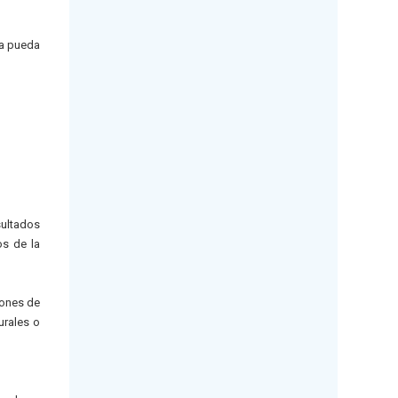
ía pueda
sultados
os de la
iones de
urales o