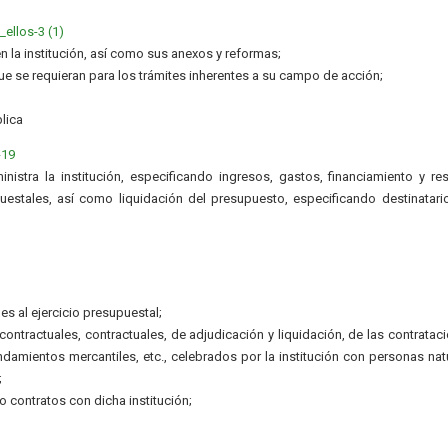
ellos-3 (1)
n la institución, así como sus anexos y reformas;
ue se requieran para los trámites inherentes a su campo de acción;
lica
-19
istra la institución, especificando ingresos, gastos, financiamiento y re
estales, así como liquidación del presupuesto, especificando destinatari
es al ejercicio presupuestal;
ntractuales, contractuales, de adjudicación y liquidación, de las contratac
ndamientos mercantiles, etc., celebrados por la institución con personas nat
;
 contratos con dicha institución;