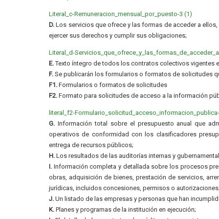
Literal_c-Remuneracion_mensual_por_puesto-3 (1)
D.
Los servicios que ofrece y las formas de acceder a ellos
ejercer sus derechos y cumplir sus obligaciones;
Literal_d-Servicios_que_ofrece_y_las_formas_de_acceder_a_
E.
Texto íntegro de todos los contratos colectivos vigentes e
F.
Se publicarán los formularios o formatos de solicitudes q
F1.
Formularios o formatos de solicitudes
F2.
Formato para solicitudes de acceso a la información púb
literal_f2-Formulario_solicitud_acceso_informacion_publica
G.
Información total sobre el presupuesto anual que admin
operativos de conformidad con los clasificadores presupu
entrega de recursos públicos;
H.
Los resultados de las auditorías internas y gubernamental
I.
Información completa y detallada sobre los procesos preco
obras, adquisición de bienes, prestación de servicios, arre
jurídicas, incluidos concesiones, permisos o autorizaciones
J.
Un listado de las empresas y personas que han incumplido
K.
Planes y programas de la institución en ejecución;