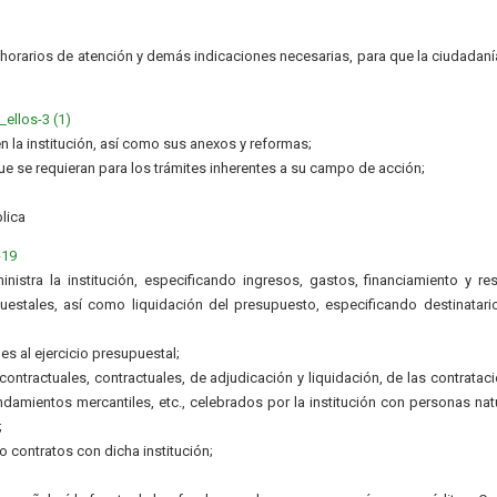
, horarios de atención y demás indicaciones necesarias, para que la ciudadan
ellos-3 (1)
n la institución, así como sus anexos y reformas;
ue se requieran para los trámites inherentes a su campo de acción;
lica
-19
istra la institución, especificando ingresos, gastos, financiamiento y re
estales, así como liquidación del presupuesto, especificando destinatari
es al ejercicio presupuestal;
ntractuales, contractuales, de adjudicación y liquidación, de las contratac
ndamientos mercantiles, etc., celebrados por la institución con personas nat
;
 contratos con dicha institución;