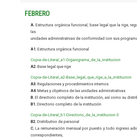
FEBRERO
A.
Estructura orgánica funcional, base legal que la rige, re
las
unidades administrativas de conformidad con sus programa
A1.
Estructura orgánica funcional
Copia-de-Literal_a1-Organigrama_de_la_institucion
A2.
Base legal que rige
Copia-de-Literal_a2-Base_legal_que_rige_a_la_institucion
A3.
Regulaciones y procedimientos internos
A4.
Metas y objetivos de las unidades administrativas
B.
El directorio completo de la institución, así como su distr
B1.
Directorio completo de la institución
Copia-de-Literal_b1-Directorio_de_la_institucion-3
B2.
Distributivo de personal
C.
La remuneración mensual por puesto y todo ingreso adic
correspondientes;