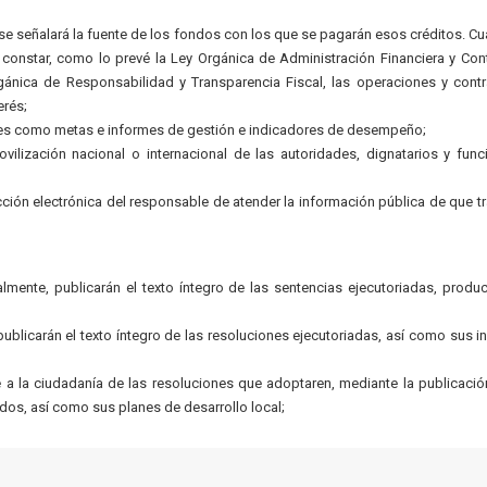
; se señalará la fuente de los fondos con los que se pagarán esos créditos. C
 constar, como lo prevé la Ley Orgánica de Administración Financiera y Cont
rgánica de Responsabilidad y Transparencia Fiscal, las operaciones y cont
erés;
les como metas e informes de gestión e indicadores de desempeño;
ovilización nacional o internacional de las autoridades, dignatarios y func
cción electrónica del responsable de atender la información pública de que tr
almente, publicarán el texto íntegro de las sentencias ejecutoriadas, produ
blicarán el texto íntegro de las resoluciones ejecutoriadas, así como sus i
 la ciudadanía de las resoluciones que adoptaren, mediante la publicació
dos, así como sus planes de desarrollo local;