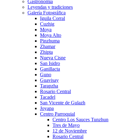
Gastronomía
Leyendas y tradiciones
Galería Fotográfica
Iguila Corral
Cuzhig
Moya
Moya Alto
Pinzhuma
Zhamar
Zhipta
Nueva Cisne
San Isidro
Ganillacta
Guno
Guavisay
Tarapzha
Rosario Central
Tacadel
San Vicente de Gulazh
Joyapa
Centro Parroquial
Centro Los Sauces Tunzhun
Tres de Mayo
12 de Noviembre
Rosario Central